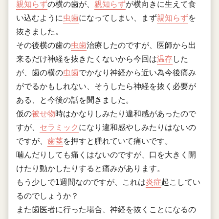
親知らず
の横の歯が、
親知らず
が横向きに生えて食
い込むように
虫歯
になってしまい、まず
親知らず
を
抜きました。
その後横の歯の
虫歯
治療したのですが、医師から出
来るだけ神経を抜きたくないから今回は
温存
した
が、歯の横の
虫歯
でかなり神経から近い為今後痛み
がでるかもしれない、そうしたら神経を抜く必要が
ある、と今後の話を聞きました。
仮の
被せ物
時はかなりしみたり違和感があったので
すが、
セラミック
になり違和感やしみたりはないの
ですが、
歯茎
を押すと腫れていて痛いです。
噛んだりしても痛くはないのですが、口を大きく開
けたり動かしたりすると痛みがあります。
もう少しで1週間なのですが、これは
炎症
起こしてい
るのでしょうか？
また歯医者に行った場合、神経を抜くことになるの