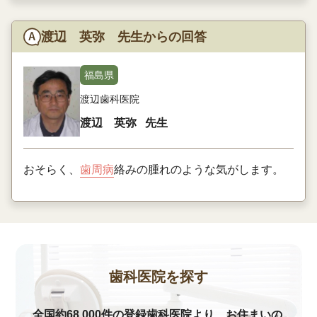
渡辺 英弥 先生からの回答
福島県
渡辺歯科医院
渡辺 英弥
先生
おそらく、
歯周病
絡みの腫れのような気がします。
歯科医院を探す
全国約68,000件の登録歯科医院より、お住まいの