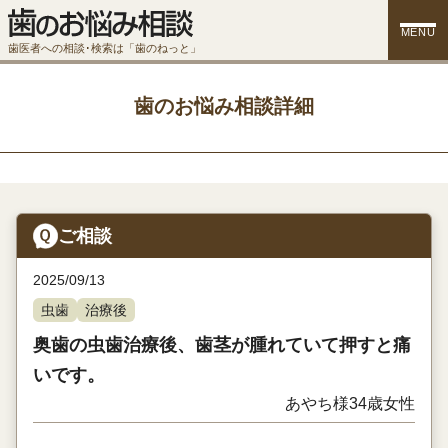
MENU
歯医者への相談･検索は「歯のねっと」
歯のお悩み相談詳細
ご相談
2025/09/13
虫歯
治療後
奥歯の虫歯治療後、歯茎が腫れていて押すと痛
いです。
あやち様
34歳
女性