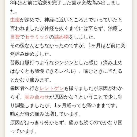
3年ほど前に治療を完了した歯が突然痛み出しまし
た。
虫歯
が深めで、神経に近いところまでいっていたと
言われましたが神経を抜くまでには至らず、治療し
自費
で
セラミック
の
詰め物
をしました。
その後なんともなかったのですが、1ヶ月ほど前に突
然痛み始めました。
普段は脈打つようなジンジンとした感じ（痛み止め
はなくとも我慢できるレベル）、噛むときに当たる
とかなり痛みます。
歯医者へ行き
レントゲン
も撮りましたが原因がわか
らず、
噛み合わせ
が原因かな？ということで少し削
り調整しましたが、1ヶ月経っても痛いままです。
噛んだ時の痛みは増しています。
原因がはっきり分からず、痛みも続くのでかなり困
っています。