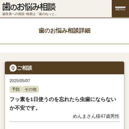
MENU
歯医者への相談･検索は「歯のねっと」
歯のお悩み相談詳細
ご相談
2025/05/07
予防
その他
フッ素を1日使うのを忘れたら虫歯にならない
か不安です。
めんまさん様
47歳
男性