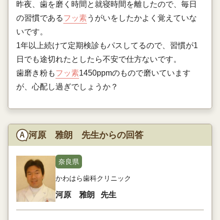
昨夜、歯を磨く時間と就寝時間を離したので、毎日
の習慣である
フッ素
うがいをしたかよく覚えていな
いです。
1年以上続けて定期検診もパスしてるので、習慣が1
日でも途切れたとしたら不安で仕方ないです。
歯磨き粉も
フッ素
1450ppmのもので磨いています
が、心配し過ぎでしょうか？
河原 雅朗 先生からの回答
奈良県
かわはら歯科クリニック
河原 雅朗
先生