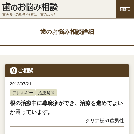
MENU
歯医者への相談･検索は「歯のねっと」
歯のお悩み相談詳細
ご相談
2012/07/21
アレルギー
治療疑問
根の治療中に蕁麻疹ができ、治療を進めてよい
か困っています。
クリア様
51歳
男性