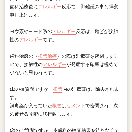
歯科治療後に
アレルギー
反応で、御難儀の事と拝察
申し上げます。
ヨウ素やヨード系の
アレルギー
反応は、殆どが接触
性の
アレルギー
です。
歯科治療の（
根管治療
）の際は消毒薬を密閉します
ので、接触性の
アレルギー
が発症する確率は極めて
少ないと思われます。
(1)の御質問ですが、
根管
内の消毒薬は、除去されま
す。
消毒薬が入っていた
根管
は
セメント
で密閉され、次
の被せる段階に移行致します。
(2)のご質問ですが、皮膚科の検査結果を待たなくて