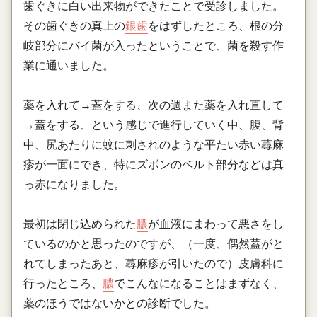
歯ぐきに白い出来物ができたことで受診しました。
その歯ぐきの真上の
銀歯
をはずしたところ、根の分
岐部分にバイ菌が入ったということで、菌を殺す作
業に通いました。
薬を入れて→蓋をする、次の週また薬を入れ直して
→蓋をする、という感じで進行していく中、腹、背
中、尻あたりに蚊に刺されのような平たい赤い蕁麻
疹が一面にでき、特にズボンのベルト部分などは真
っ赤になりました。
最初は閉じ込められた
膿
が血液にまわって悪さをし
ているのかと思ったのですが、（一度、偶然蓋がと
れてしまったあと、蕁麻疹が引いたので）皮膚科に
行ったところ、
膿
でこんなになることはまずなく、
薬のほうではないかとの診断でした。