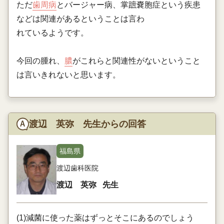
ただ
歯周病
とバージャー病、掌蹠嚢胞症という疾患
などは関連があるということは言わ
れているようです。
今回の腫れ、
膿
がこれらと関連性がないということ
は言いきれないと思います。
渡辺 英弥 先生からの回答
福島県
渡辺歯科医院
渡辺 英弥
先生
(1)減菌に使った薬はずっとそこにあるのでしょう