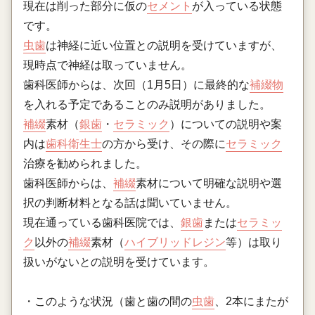
現在は削った部分に仮の
セメント
が入っている状態
です。
虫歯
は神経に近い位置との説明を受けていますが、
現時点で神経は取っていません。
歯科医師からは、次回（1月5日）に最終的な
補綴物
を入れる予定であることのみ説明がありました。
補綴
素材（
銀歯
・
セラミック
）についての説明や案
内は
歯科衛生士
の方から受け、その際に
セラミック
治療を勧められました。
歯科医師からは、
補綴
素材について明確な説明や選
択の判断材料となる話は聞いていません。
現在通っている歯科医院では、
銀歯
または
セラミッ
ク
以外の
補綴
素材（
ハイブリッドレジン
等）は取り
扱いがないとの説明を受けています。
・このような状況（歯と歯の間の
虫歯
、2本にまたが