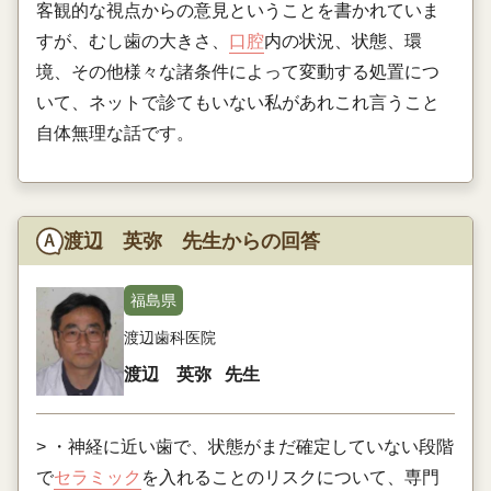
客観的な視点からの意見ということを書かれていま
すが、むし歯の大きさ、
口腔
内の状況、状態、環
境、その他様々な諸条件によって変動する処置につ
いて、ネットで診てもいない私があれこれ言うこと
自体無理な話です。
渡辺 英弥 先生からの回答
福島県
渡辺歯科医院
渡辺 英弥
先生
> ・神経に近い歯で、状態がまだ確定していない段階
で
セラミック
を入れることのリスクについて、専門