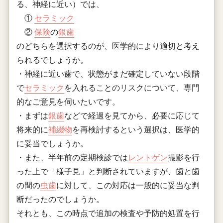
る、神経に近い）では、
①
セラミック
②
保険
の
銀歯
のどちらを選択するのが、医学的により適切と考え
られるでしょうか。
・神経に近い歯で、状態がまだ確定していない段階
で
セラミック
を入れることのリスクについて、専門
的なご意見を伺いたいです。
・まずは
銀歯
などで経過を見てから、必要に応じて
将来的に
補綴物
を再検討するという選択は、医学的
に妥当でしょうか。
・また、半年前の定期検診では
レントゲン
撮影を行
った上で「様子見」と判断されていますが、歯と歯
の間の
虫歯
に対して、この対応は一般的に妥当な判
断だったのでしょうか。
それとも、この時点で追加の検査や予防的処置を行