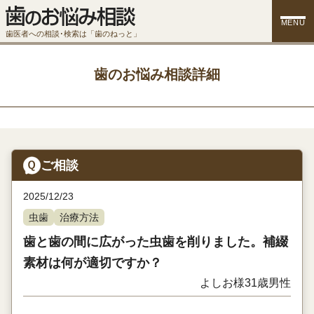
MENU
歯医者への相談･検索は「歯のねっと」
歯のお悩み相談詳細
ご相談
2025/12/23
虫歯
治療方法
歯と歯の間に広がった虫歯を削りました。補綴
素材は何が適切ですか？
よしお様
31歳
男性