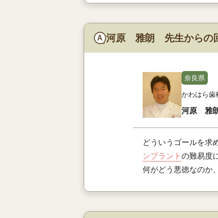
河原 雅朗 先生からの
奈良県
かわはら歯
河原 雅
どういうゴールを求
ンプラント
の難易度
何がどう悪徳なのか