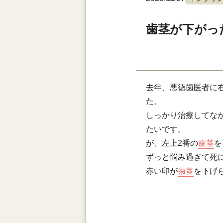
歯茎が下がっ
去年、悪徳歯医者に右
た。
しっかり治療してな
たいです。
が、左上2番の
歯茎
を
ずっと悩み過ぎて死
赤い印が
歯茎
を下げ