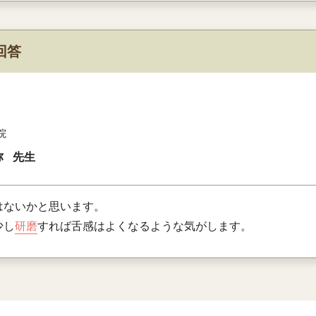
回答
院
弥
先生
はないかと思います。
少し
研磨
すれば舌感はよくなるような気がします。