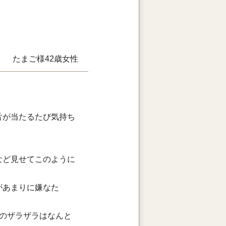
たまご様
42歳
女性
舌が当たるたび気持ち
など見せてこのように
があまりに嫌なた
のザラザラはなんと