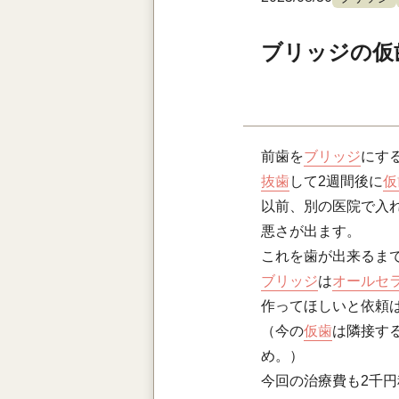
ブリッジの仮
前歯を
ブリッジ
にす
抜歯
して2週間後に
仮
以前、別の医院で入
悪さが出ます。
これを歯が出来るま
ブリッジ
は
オールセ
作ってほしいと依頼
（今の
仮歯
は隣接す
め。）
今回の治療費も2千