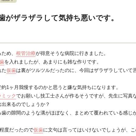
歯がザラザラして気持ち悪いです。
るため、
根管治療
が得意そうな病院に行きました。
歯
を入れましたが、あまりにも雑な作りです。
れた
仮歯
は裏がツルツルだったのに、今回はザラザラしていて
で約1ヶ月我慢するのかと思うと嫌な気持ちになります。
ラミック
でお願いし技工士さんが作るそうですが、先生に写真
は出来るのでしょうか？
る歯の隙間のような溝がほぼなく、まとめて覆われている感じ
円程度だったので
仮歯
に文句は言ってはいけないでしょうが、こ