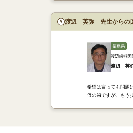
渡辺 英弥 先生からの
福島県
渡辺歯科医
渡辺 英
希望は言っても問題
仮の歯ですが、もう