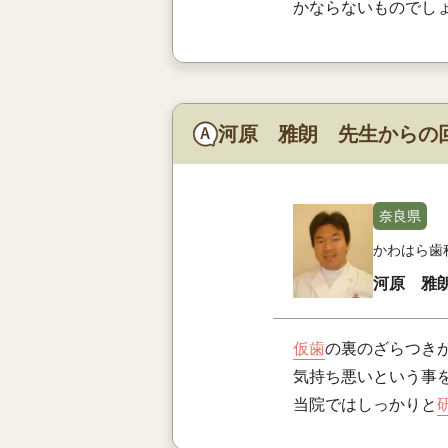
かならないものでし
河原 雅朗 先生からの
奈良県
かわはら歯
河原 雅
仮歯
の裏のざらつき
気持ち悪いという事
当院ではしっかりと