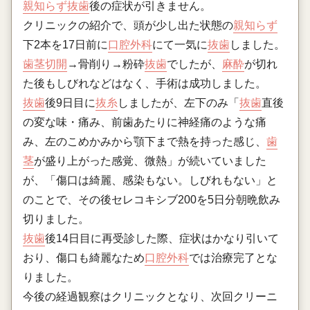
親知らず
抜歯
後の症状が引きません。
クリニックの紹介で、頭が少し出た状態の
親知らず
下2本を17日前に
口腔外科
にて一気に
抜歯
しました。
歯茎
切開
→骨削り→粉砕
抜歯
でしたが、
麻酔
が切れ
た後もしびれなどはなく、手術は成功しました。
抜歯
後9日目に
抜糸
しましたが、左下のみ「
抜歯
直後
の変な味・痛み、前歯あたりに神経痛のような痛
み、左のこめかみから顎下まで熱を持った感じ、
歯
茎
が盛り上がった感覚、微熱」が続いていました
が、「傷口は綺麗、感染もない。しびれもない」と
のことで、その後セレコキシブ200を5日分朝晩飲み
切りました。
抜歯
後14日目に再受診した際、症状はかなり引いて
おり、傷口も綺麗なため
口腔外科
では治療完了とな
りました。
今後の経過観察はクリニックとなり、次回クリーニ