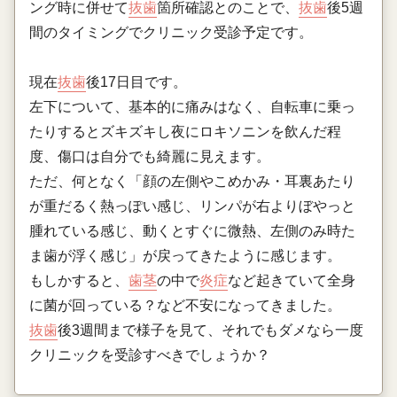
ング時に併せて
抜歯
箇所確認とのことで、
抜歯
後5週
間のタイミングでクリニック受診予定です。
現在
抜歯
後17日目です。
左下について、基本的に痛みはなく、自転車に乗っ
たりするとズキズキし夜にロキソニンを飲んだ程
度、傷口は自分でも綺麗に見えます。
ただ、何となく「顔の左側やこめかみ・耳裏あたり
が重だるく熱っぽい感じ、リンパが右よりぼやっと
腫れている感じ、動くとすぐに微熱、左側のみ時た
ま歯が浮く感じ」が戻ってきたように感じます。
もしかすると、
歯茎
の中で
炎症
など起きていて全身
に菌が回っている？など不安になってきました。
抜歯
後3週間まで様子を見て、それでもダメなら一度
クリニックを受診すべきでしょうか？