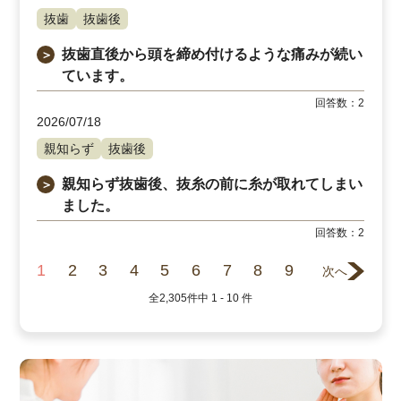
抜歯
抜歯後
抜歯直後から頭を締め付けるような痛みが続い
＞
ています。
回答数：
2
2026/07/18
親知らず
抜歯後
親知らず抜歯後、抜糸の前に糸が取れてしまい
＞
ました。
回答数：
2
1
2
3
4
5
6
7
8
9
次へ
全
2,305
件中
1 - 10
件