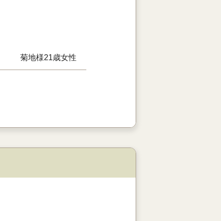
菊地様
21歳
女性