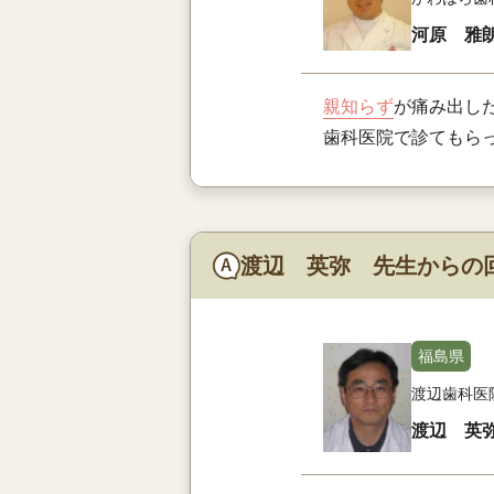
河原 雅
親知らず
が痛み出し
歯科医院で診てもら
渡辺 英弥 先生からの
福島県
渡辺歯科医
渡辺 英