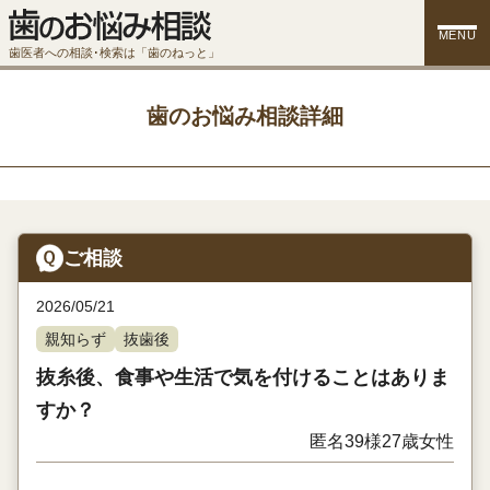
MENU
歯医者への相談･検索は「歯のねっと」
歯のお悩み相談詳細
ご相談
2026/05/21
親知らず
抜歯後
抜糸後、食事や生活で気を付けることはありま
すか？
匿名39様
27歳
女性