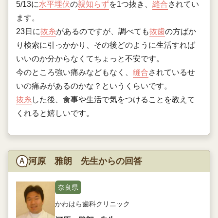
5/13に
水平埋伏
の
親知らず
を1つ抜き、
縫合
されてい
ます。
23日に
抜糸
があるのですが、調べても
抜歯
の方ばか
り検索に引っかかり、その後どのように生活すれば
いいのか分からなくてちょっと不安です。
今のところ強い痛みなどもなく、
縫合
されているせ
いの痛みがあるのかな？というくらいです。
抜糸
した後、食事や生活で気をつけることを教えて
くれると嬉しいです。
河原 雅朗 先生からの回答
奈良県
かわはら歯科クリニック