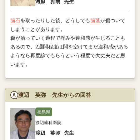
河原 雅朗
先生
歯石
を取ったりした後、どうしても
歯茎
が傷ついて
しまうことがあります。
傷が治っていく過程で痒みや違和感が生じることも
あるので、2週間程度は間を空けてまだ違和感がある
ようなら再度診てもらうという程度で大丈夫だと思
います。
渡辺 英弥 先生からの回答
福島県
渡辺歯科医院
渡辺 英弥
先生