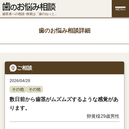
MENU
歯医者への相談･検索は「歯のねっと」
歯のお悩み相談詳細
ご相談
2026/04/28
その他
その他
数日前から歯茎がムズムズするような感覚があ
ります。
卵黄様
29歳
男性