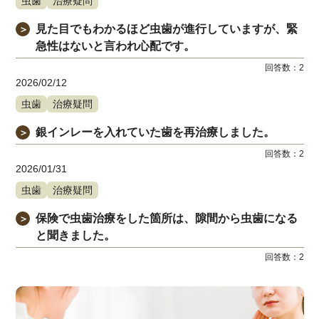
虫歯
治療疑問
見た目でもわかるほど虫歯が進行していますが、緊
＞
急性はないと言われ心配です。
回答数：
2
2026/02/12
虫歯
治療疑問
銀インレーを入れていた歯を再治療しました。
＞
回答数：
2
2026/01/31
虫歯
治療疑問
保険で虫歯治療をした箇所は、隙間から虫歯になる
＞
と聞きました。
回答数：
2