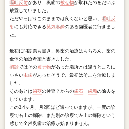
嘔吐反射
があり、奥歯の
被せ物
が取れたのをだいぶ
放置していました。
ただやっぱりこのままでは良くないと思い、
嘔吐反
射
にも対応できる
笑気麻酔
のある歯医者に行きまし
た。
最初に問診票も書き、奥歯の治療はもちろん、歯の
全体の治療希望と書きました。
初診
ではその
被せ物
があった場所とは違うところに
小さい
虫歯
があったそうで、最初はそこを治療しま
した。
そのあとは
歯茎
の検査？からの
歯石
、
歯垢
の除去を
しています。
この3,4ヶ月、月2回ほど通っていますが、一度の診
察で右上の掃除、また別の診察で左上の掃除という
感じで全然奥歯の治療が始まりません。