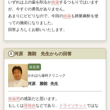
いずれは上の歯を削るか
抜歯
するつもりではいます
が、今すぐの勇気がありません。
あまりにビビリなので、今回の
抜歯
も静脈麻酔を使
っての施術になりました。
回答よろしくお願いいたします。
河原 雅朗 先生からの回答
奈良県
かわはら歯科クリニック
河原 雅朗
先生
抜歯窩
の感染だと思います。
もしくは
骨髄炎
などであり、
ドライソケット
ではな