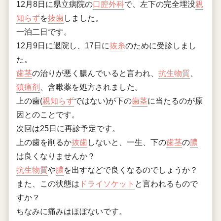
12月8日に県立病院の
口腔外科
で、左下の完全埋没
親
知らず
を
抜歯
しました。
一泊二日です。
12月9日に退院し、17日に
抜糸
のために受診しまし
た。
歯茎
の治りが悪く膿んでいると言われ、
抗生物質
、
鎮痛剤
、含嗽薬を処方されました。
上の歯(
親知らず
ではない)が下の
歯茎
に当たるのが原
因とのことです。
次回は25日に再診予定です。
上の歯を削るか
抜歯
しないと、一生、下の
歯茎
の
膿
は良くなりませんか？
抗生物質
や
膿
を出すなどで良くなるのでしょうか？
また、この状態は
ドライソケット
と言われるもので
すか？
ちなみに痛みはほぼないです。