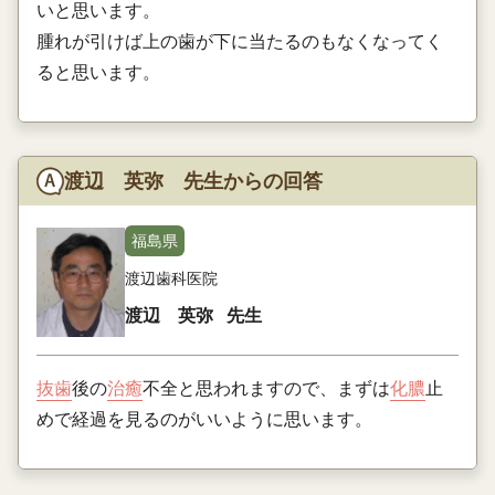
いと思います。
腫れが引けば上の歯が下に当たるのもなくなってく
ると思います。
渡辺 英弥 先生からの回答
福島県
渡辺歯科医院
渡辺 英弥
先生
抜歯
後の
治癒
不全と思われますので、まずは
化膿
止
めで経過を見るのがいいように思います。