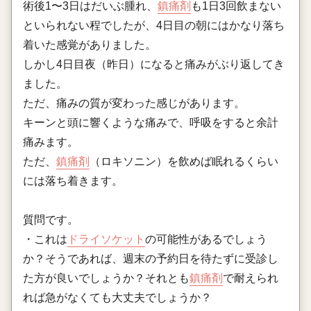
術後1〜3日はだいぶ腫れ、
鎮痛剤
も1日3回飲まない
といられない程でしたが、4日目の朝にはかなり落ち
着いた感覚がありました。
しかし4日目夜（昨日）になると痛みがぶり返してき
ました。
ただ、痛みの質が変わった感じがあります。
キーンと頭に響くような痛みで、呼吸をすると余計
痛みます。
ただ、
鎮痛剤
（ロキソニン）を飲めば眠れるくらい
には落ち着きます。
質問です。
・これは
ドライソケット
の可能性があるでしょう
か？そうであれば、週末の予約日を待たずに受診し
た方が良いでしょうか？それとも
鎮痛剤
で耐えられ
れば急がなくても大丈夫でしょうか？