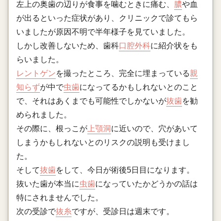
左上の奥歯の辺りが食事を噛むときに痛む、
膿
や血
が出るといった症状があり、クリニックで診てもら
いましたが原因不明で半年様子を見ていました。
しかし改善しないため、歯科
口腔外科
に紹介状をも
らいました。
レントゲン
を撮ったところ、完全に埋まっている
親
知らず
が中で
虫歯
になってるかもしれないとのこと
で、それはあくまでも可能性でしかないが
抜歯
を勧
められました。
その際に、根っこが
上顎洞
に近いので、穴があいて
しまうかもしれないとのリスクの説明も受けまし
た。
そして
抜歯
をして、今日が術後5日目になります。
抜いた歯が本当に
虫歯
になっていたかどうかの話は
特にされませんでした。
次の受診で
抜糸
ですが、受診日は週末です。