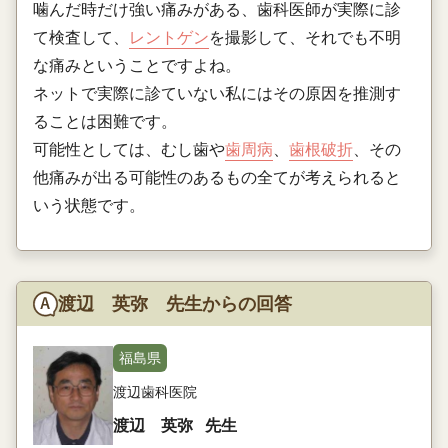
噛んだ時だけ強い痛みがある、歯科医師が実際に診
て検査して、
レントゲン
を撮影して、それでも不明
な痛みということですよね。
ネットで実際に診ていない私にはその原因を推測す
ることは困難です。
可能性としては、むし歯や
歯周病
、
歯根破折
、その
他痛みが出る可能性のあるもの全てが考えられると
いう状態です。
渡辺 英弥 先生からの回答
福島県
渡辺歯科医院
渡辺 英弥
先生