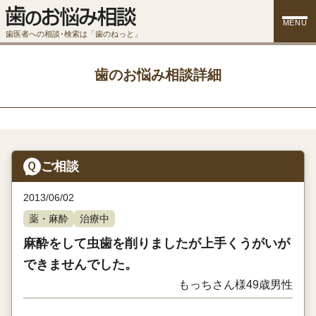
MENU
歯医者への相談･検索は「歯のねっと」
歯のお悩み相談詳細
ご相談
2013/06/02
薬・麻酔
治療中
麻酔をして虫歯を削りましたが上手くうがいが
できませんでした。
もっちさん様
49歳
男性