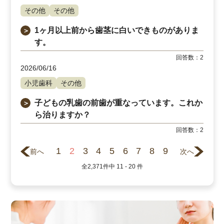
その他
その他
1ヶ月以上前から歯茎に白いできものがありま
＞
す。
回答数：
2
2026/06/16
小児歯科
その他
子どもの乳歯の前歯が重なっています。これか
＞
ら治りますか？
回答数：
2
1
2
3
4
5
6
7
8
9
前へ
次へ
全
2,371
件中
11 - 20
件