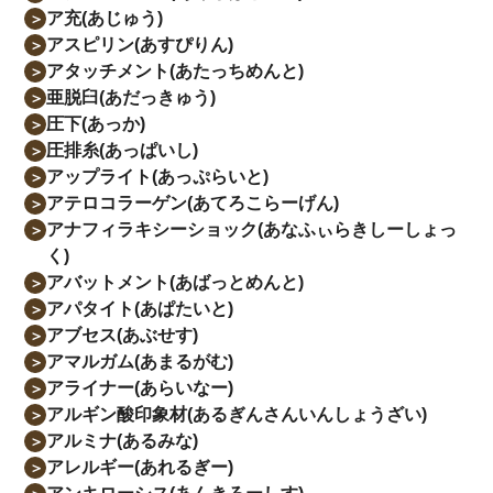
ア充(あじゅう)
＞
アスピリン(あすぴりん)
＞
アタッチメント(あたっちめんと)
＞
亜脱臼(あだっきゅう)
＞
圧下(あっか)
＞
圧排糸(あっぱいし)
＞
アップライト(あっぷらいと)
＞
アテロコラーゲン(あてろこらーげん)
＞
アナフィラキシーショック(あなふぃらきしーしょっ
＞
く)
アバットメント(あばっとめんと)
＞
アパタイト(あぱたいと)
＞
アブセス(あぶせす)
＞
アマルガム(あまるがむ)
＞
アライナー(あらいなー)
＞
アルギン酸印象材(あるぎんさんいんしょうざい)
＞
アルミナ(あるみな)
＞
アレルギー(あれるぎー)
＞