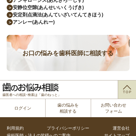
アンキローシス(あんきろーしす)
＞
安静位空隙(あんせいいくうげき)
＞
安定剤点滴法(あんていざいてんてきほう)
＞
アンレー(あんれー)
＞
お口の悩みを歯科医師に相談する
TOP
歯医者への相談･検索は「歯のねっと」
歯の悩みを
お問い合わせ
ログイン
相談する
フォーム
利用規約
プライバシーポリシー
運営会社
歯科医師・法人の皆様へのご案内
サイトマップ