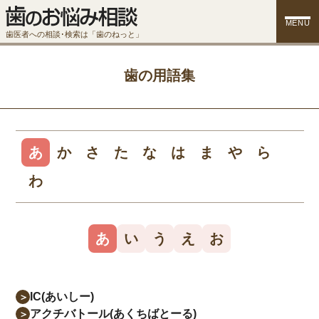
MENU
歯医者への相談･検索は「歯のねっと」
歯の用語集
あ
か
さ
た
な
は
ま
や
ら
わ
あ
い
う
え
お
IC(あいしー)
＞
アクチバトール(あくちばとーる)
＞