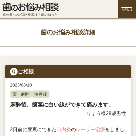
MENU
歯医者への相談･検索は「歯のねっと」
歯のお悩み相談詳細
ご相談
2023/08/10
薬・麻酔
治療後
麻酔後、歯茎に白い線ができて痛みます。
りょう様
28歳
男性
2日前に唇裏にできた
口内炎
の
レーザー治療
をしまし