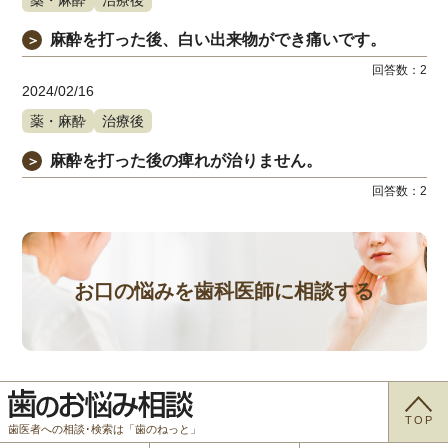
麻酔を打った後、白い出来物ができ痛いです。
＞
回答数：
2
2024/02/16
薬・麻酔
治療後
麻酔を打った後の痺れが治りません。
＞
回答数：
2
お口の悩みを歯科医師に相談する
TOP
歯医者への相談･検索は「歯のねっと」