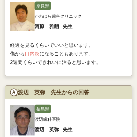
奈良県
かわはら歯科クリニック
河原 雅朗
先生
経過を見るくらいでいいと思います。
傷から
口内炎
になることもあります。
2週間くらいできれいに治ると思います。
渡辺 英弥 先生からの回答
福島県
渡辺歯科医院
渡辺 英弥
先生