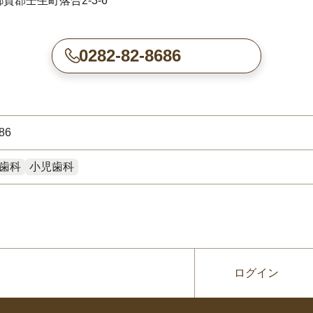
賀郡壬生町落合2-3-6
0282-82-8686
86
歯科
小児歯科
ログイン