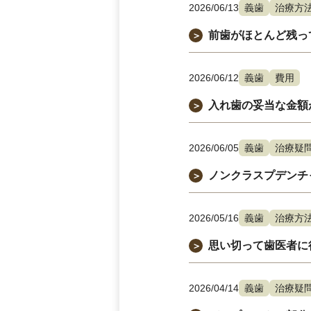
2026/06/13
義歯
治療方
前歯がほとんど残っ
＞
2026/06/12
義歯
費用
入れ歯の妥当な金額
＞
2026/06/05
義歯
治療疑
ノンクラスプデンチ
＞
2026/05/16
義歯
治療方
思い切って歯医者に
＞
2026/04/14
義歯
治療疑