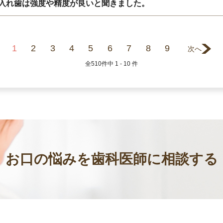
入れ歯は強度や精度が良いと聞きました。
1
2
3
4
5
6
7
8
9
次へ
全
510
件中
1 - 10
件
お口の悩みを歯科医師に相談する