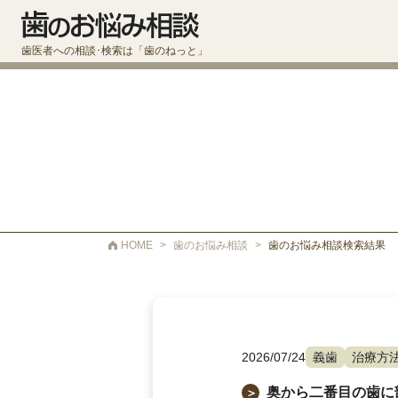
歯医者への相談･検索は「歯のねっと」
HOME
>
歯のお悩み相談
>
歯のお悩み相談検索結果
2026/07/24
義歯
治療方
奥から二番目の歯に
＞